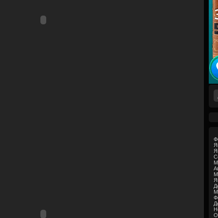
Ф
Я
Я
С
М
А
М
Я
Д
М
Ф
Д
Н
О