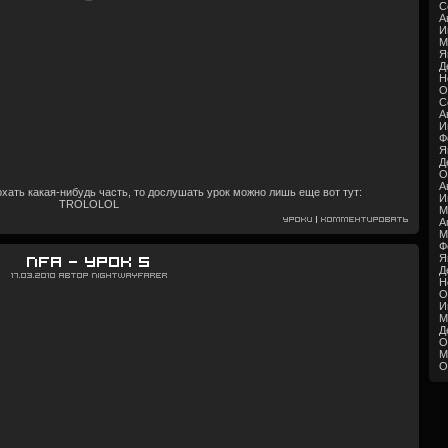
С
А
И
М
Я
Д
Н
О
С
А
И
Ф
Я
Д
О
А
 похать какая-нибудь часть, то дослушать урок можно лишь еще вот тут:
И
TROLOLOL
М
Уроки
|
Комментировать
А
М
Ф
Я
NFA — Урок 5
Д
17.03.2010
Автор
Nightwayfarer
Н
О
И
М
Д
О
М
О