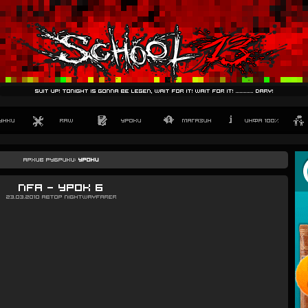
suit up! tonight is gonna be legen, wait for it! wait for it! ............. dary!
Архив рубрики:
Уроки
NFA — Урок 6
23.03.2010
Автор
Nightwayfarer