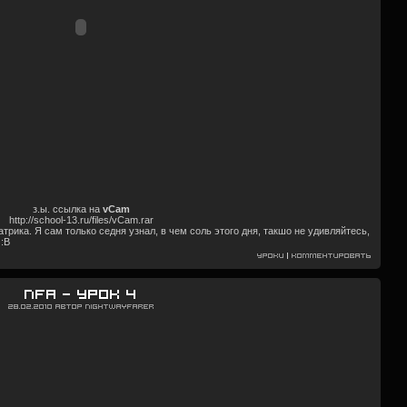
з.ы. ссылка на
vCam
http://school-13.ru/files/vCam.rar
рика. Я сам только седня узнал, в чем соль этого дня, такшо не удивляйтесь,
 :В
Уроки
|
Комментировать
NFA — Урок 4
28.02.2010
Автор
Nightwayfarer