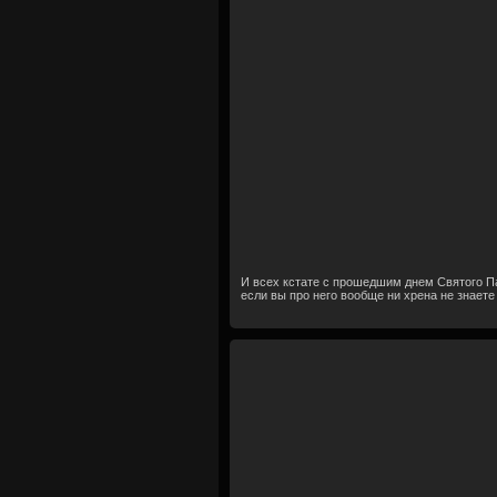
И всех кстате с прошедшим днем Святого Пат
если вы про него вообще ни хрена не знаете