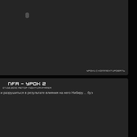
Уроки
|
Комментировать
NFA — Урок 2
07.02.2010
Автор
Nightwayfarer
р и разрушиться в результате влияния на него Нибиру… буэ