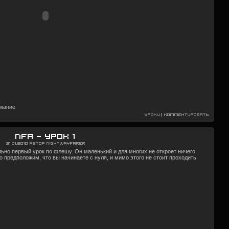
имание
Уроки
|
Комментировать
NFA — Урок 1
31.01.2010
Автор
Nightwayfarer
льно первый урок по флешу. Он маленький и для многих не откроет ничего
то предположим, что вы начинаете с нуля, и мимо этого не стоит проходить