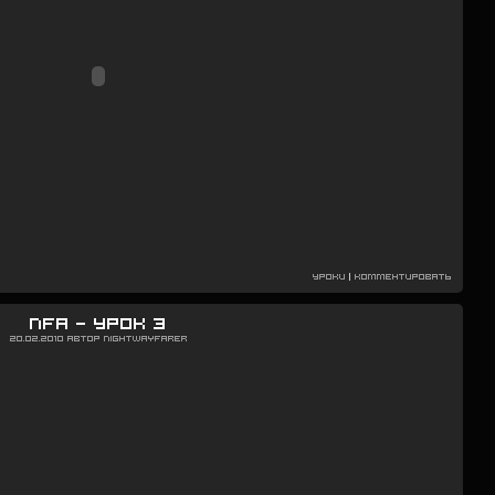
Уроки
|
Комментировать
NFA — Урок 3
20.02.2010
Автор
Nightwayfarer