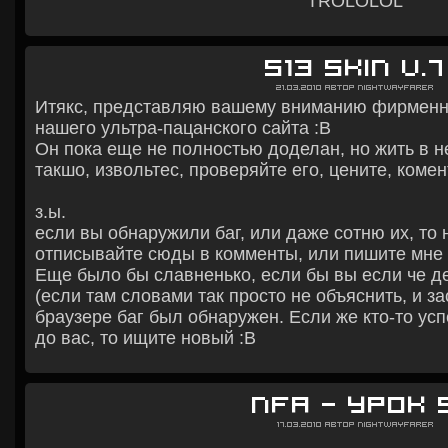
TROLOLOL
S13 skin V.7
21.03.2010
Автор
Nightwayfarer
Итякс, представляю вашему вниманию фирменн
нашего ультра-пацанского сайта :В
Он пока еще не полностью доделан, но жить в не
такшо, извольтес, проверяйте его, цените, коме
з.ы.
если вы обнаружили баг, или даже сотню их, то 
отписывайте сюды в комменты, или пишите мне в
Еще было бы славненько, если бы вы если че д
(если там словами так просто не объяснить, и з
браузере баг был обнаружен. Если же кто-то усп
до вас, то ищите новый :В
NFA — Урок 
17.03.2010
Автор
Nightwayfarer