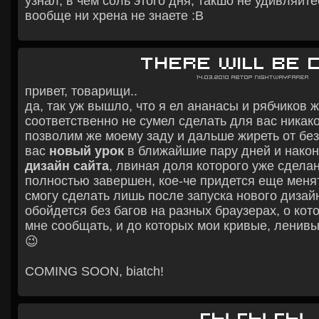
узнал, в чем соль этого дня, такшо не удивляйте
вообще ни хрена не знаете :В
there will be 
14.03.2010
Автор
Nightwayfarer
привет, товарищи..
да, так уж вышло, что я ел ананасы и рябчиков 
соответственно не сумел сделать для вас никако
позволим же моему заду и дальше жиреть от бе
вас
новый урок
в ближайшие пару дней и након
дизайн сайта
, лвиная доля которого уже сделан
полностью завершен, кое-че придется еще менят
смогу сделать лишь после запуска нового дизайн
обойдется без багов на разных браузерах, о кот
мне сообщать, и до которых мои кривые, ленивы
😉
COMING SOON, biatch!