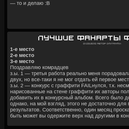
— то и делаю :В
Лучшие фанарты 
01.03.2010
Автор
DmitriyMX
1-е место
2-е место
3-е место
Поздравляю комрадцев
з.ы. 1 — третья работа реально меня порадова
двух, но все-таки я не мог отдать ей первое мест
з.ы. 2 — конкурс с граффити FAILнулся, т.к. нес
нарисованные на стене граффити их авторы пол
добавить их в конкурсный альбом. Всего было д
однако, на мой взгляд, этого не достаточно для
результатов. Соответственно, один месяц проска
быть может вы одержите верх над другими в кон