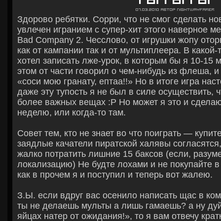
Гы гы гы
07.03.2010
Автор
Nightwayfarer
Здорово ребятки. Сорри, что не смог сделать но
увлечен игранием с супер-хит этого наверное мес
Bad Company 2. Чесслово, от игрушки жопу отор
как от кампании так и от мультиплеера. В какой
хотел записать лже-урок, в которым бы я 10-15 
этом от части говорил о чем-нибудь из флеша, и
«соси мою гранату, ептаа!!» Но в итоге игра нас
даже эту тупость я не был в силе осуществить, ч
более важных вещах :Р Но может я это и сделаю
неделю, или когда-то там.
Совет тем, кто не знает во что поиграть — купи
заядлые качатели пиратской халявы согласятся,
жалко потратить лишние 15 баксов (если, разум
локализацию) Не будте лохами и не покупайте в с
как в прочем я и поступил и теперь вот жалею.
З.Ы. если вдруг вас осенило написать щас в ком
ты не делаешь мульты а лишь гамаешь? а ну дуй
яйцах натер от ожидания!», то я вам отвечу крат